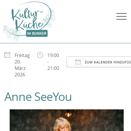
Skip
to
content
Freitag
19:00
ICS herunterladen
Google Kalender
20.
-
ZUM KALENDER HINZUFÜ
März
21:00
2026
Anne SeeYou