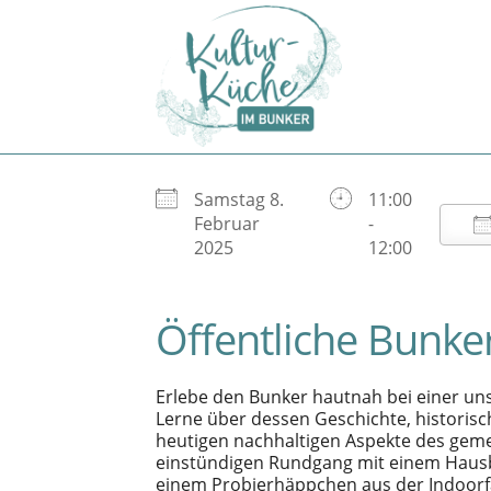
Skip
to
content
Samstag 8.
11:00
ICS herunterladen
Februar
-
2025
12:00
Öffentliche Bunke
Erlebe den Bunker hautnah bei einer un
Lerne über dessen Geschichte, historis
heutigen nachhaltigen Aspekte des gem
einstündigen Rundgang mit einem Hausb
einem Probierhäppchen aus der Indoorf