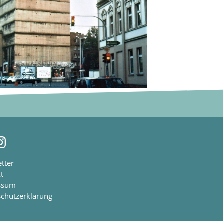
ebook
nstagram
tter
t
ssum
chutzerklärung